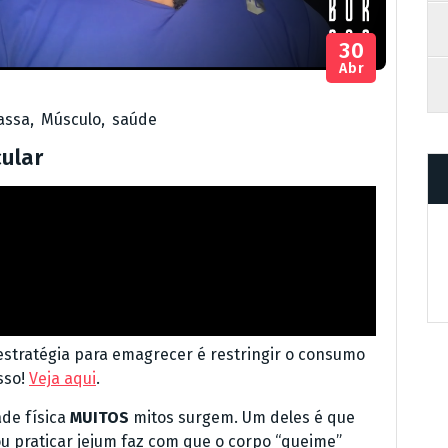
30
Abr
assa
,
Músculo
,
saúde
ular
tratégia para emagrecer é restringir o consumo
sso!
Veja aqui
.
ade física
MUITOS
mitos surgem. Um deles é que
u praticar jejum faz com que o corpo “queime”