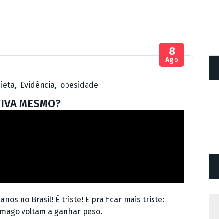
8
Ago
ieta
,
Evidência
,
obesidade
TIVA MESMO?
os no Brasil! É triste! E pra ficar mais triste:
mago voltam a ganhar peso.