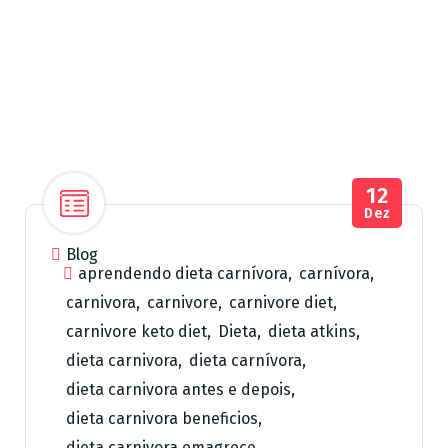
12
Dez
Blog
aprendendo dieta carnívora
,
carnívora
,
carnivora
,
carnivore
,
carnivore diet
,
carnivore keto diet
,
Dieta
,
dieta atkins
,
dieta carnivora
,
dieta carnívora
,
dieta carnivora antes e depois
,
dieta carnivora beneficios
,
dieta carnivora emagrece
,