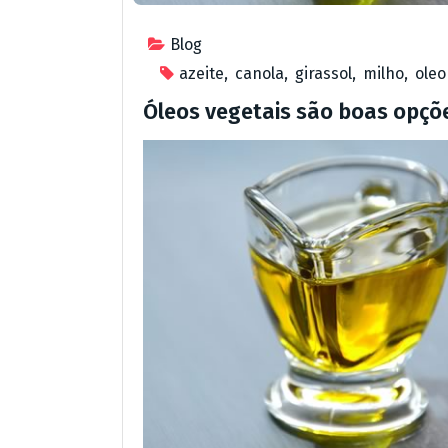
Blog
azeite
,
canola
,
girassol
,
milho
,
oleo
Óleos vegetais são boas opçõ