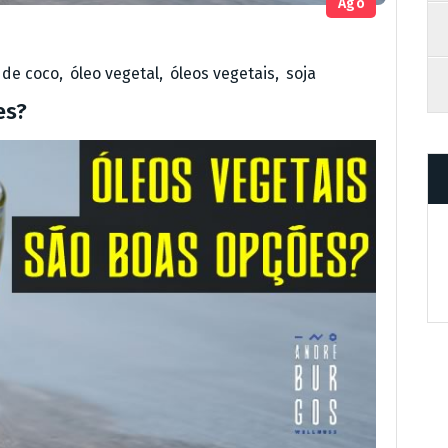
Ago
 de coco
,
óleo vegetal
,
óleos vegetais
,
soja
es?