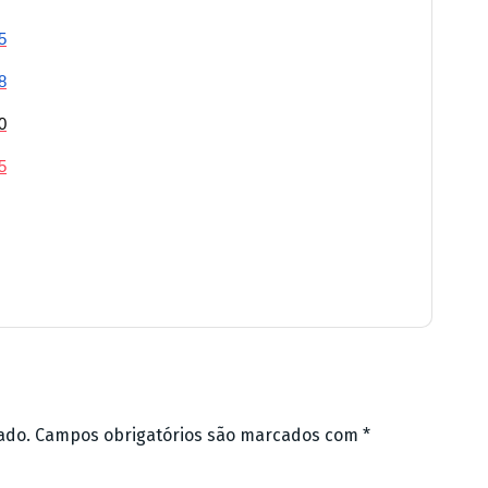
5
8
0
5
ado.
Campos obrigatórios são marcados com
*